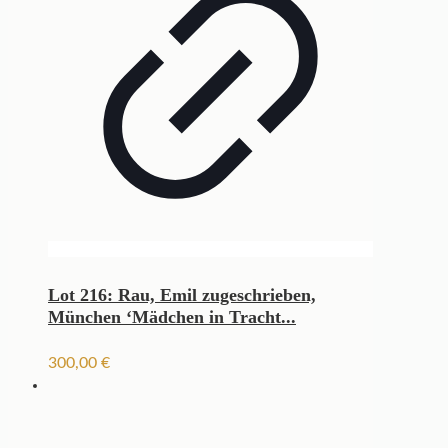
Lot 216: Rau, Emil zugeschrieben,
München ‘Mädchen in Tracht...
300,00
€