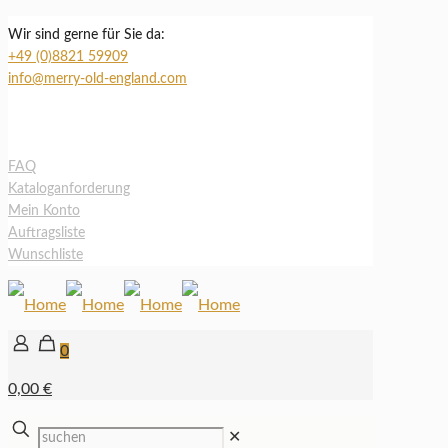
Wir sind gerne für Sie da:
+49 (0)8821 59909
info@merry-old-england.com
FAQ
Kataloganforderung
Mein Konto
Auftragsliste
Wunschliste
0
0,00 €
✕