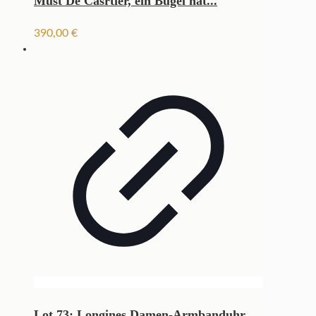
Must De Casrtier, ein Bügel hat...
390,00
€
Lot 73: Longines Damen-Armbanduhr