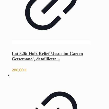
Lot 326: Holz Relief ‘Jesus im Garten
Getsemane’, detaillierte...
280,00
€