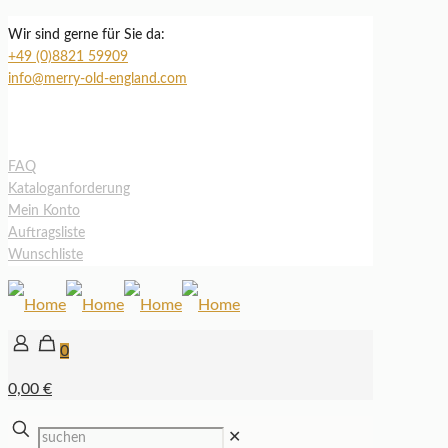
Wir sind gerne für Sie da:
+49 (0)8821 59909
info@merry-old-england.com
FAQ
Kataloganforderung
Mein Konto
Auftragsliste
Wunschliste
0
0,00 €
✕