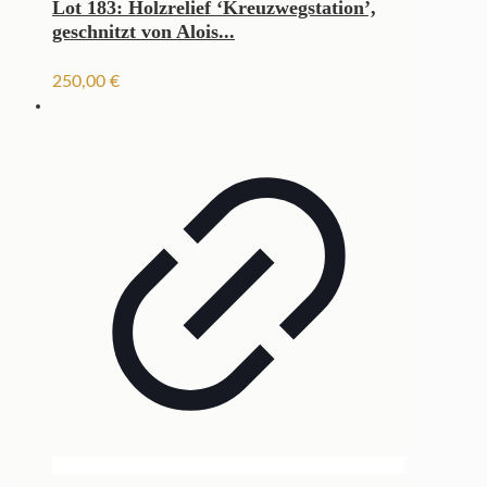
Lot 183: Holzrelief ‘Kreuzwegstation’,
geschnitzt von Alois...
250,00
€