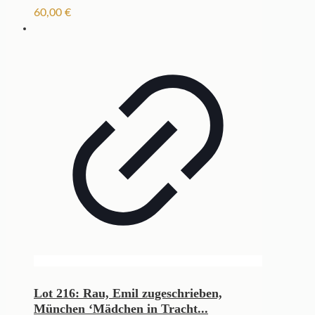
60,00
€
Lot 216: Rau, Emil zugeschrieben,
München ‘Mädchen in Tracht...