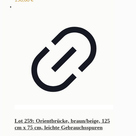
Lot 259: Orientbrücke, braun/beige, 125
cm x 75 cm, leichte Gebrauchsspuren