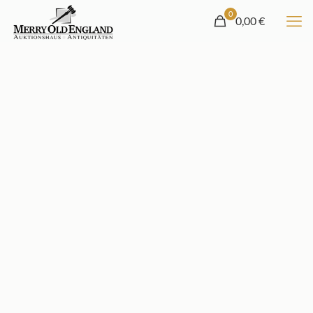
0
0,00 €
Auktionshaus und Antiquitätengeschäft
Merry Old England in Garmisch-Partenkirchen
Monatliche Versteigerungen mit ca. 1000 Positionen und
englischem Flair
NÄCHSTE AUKTION