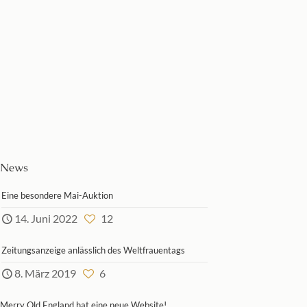
ÖL/LW
18 k
‘Heimkehr
Weißgold
vom
Nadel
Felde’,
mit
um
Diamanten,
1938,
seitlich
undeutlich...
fein...
380,00
€
440,00
€
News
Eine besondere Mai-Auktion
14. Juni 2022
12
Zeitungsanzeige anlässlich des Weltfrauentags
8. März 2019
6
Merry Old England hat eine neue Website!