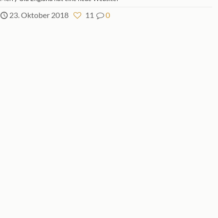
23. Oktober 2018
11
0
VORBESICHTIGUNG
Vorbesichtigung jeweils eine Woche vor der Antik-Kunst-
Versteigerung.
Bei Antikes und Kurioses nur am Auktionstag von 9.00 bis 16.00
Uhr.
ABHOLUNG