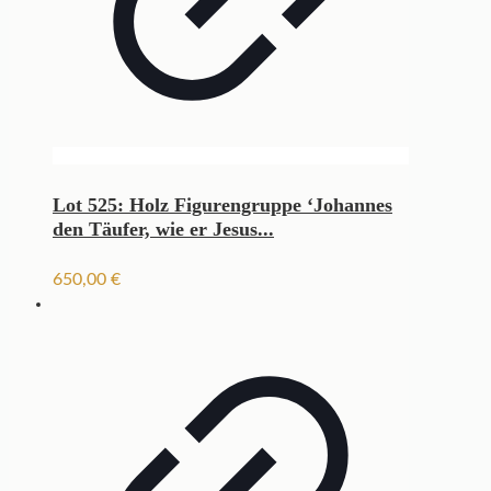
Lot 525: Holz Figurengruppe ‘Johannes
den Täufer, wie er Jesus...
650,00
€