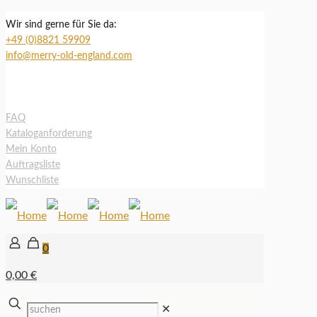
Wir sind gerne für Sie da:
+49 (0)8821 59909
info@merry-old-england.com
FAQ
Kataloganforderung
Mein Konto
Auftragsliste
Wunschliste
0
0,00 €
✕