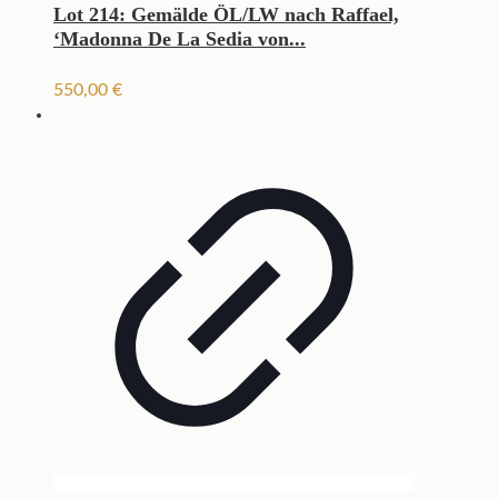
Lot 214: Gemälde ÖL/LW nach Raffael,
‘Madonna De La Sedia von...
550,00
€