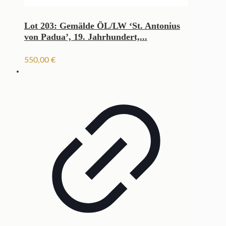
Lot 203: Gemälde ÖL/LW ‘St. Antonius
von Padua’, 19. Jahrhundert,...
550,00
€