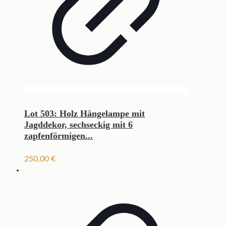
Lot 503: Holz Hängelampe mit
Jagddekor, sechseckig mit 6
zapfenförmigen...
250,00
€