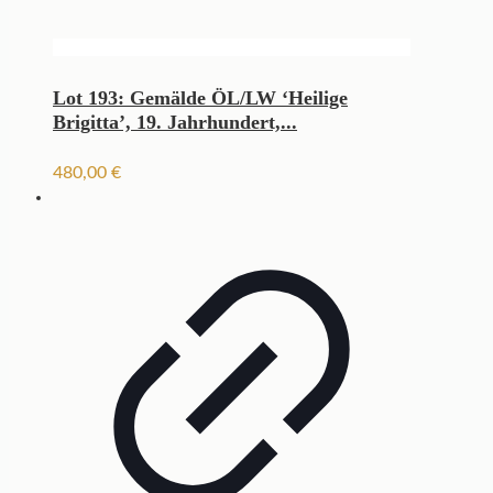
Lot 193: Gemälde ÖL/LW ‘Heilige
Brigitta’, 19. Jahrhundert,...
480,00
€