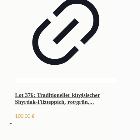
Lot 376: Traditioneller kirgisischer
Shyrdak-Filzteppich, rot/grün,...
100,00
€