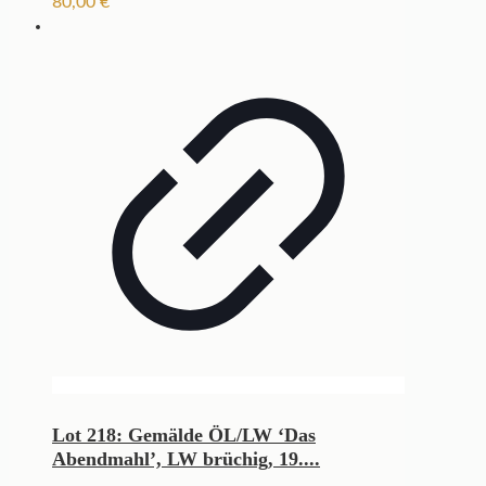
80,00
€
Lot 218: Gemälde ÖL/LW ‘Das
Abendmahl’, LW brüchig, 19....