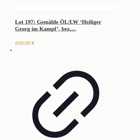
Lot 197: Gemälde ÖL/LW ‘Heiliger
Georg im Kampf’, bez....
650,00
€