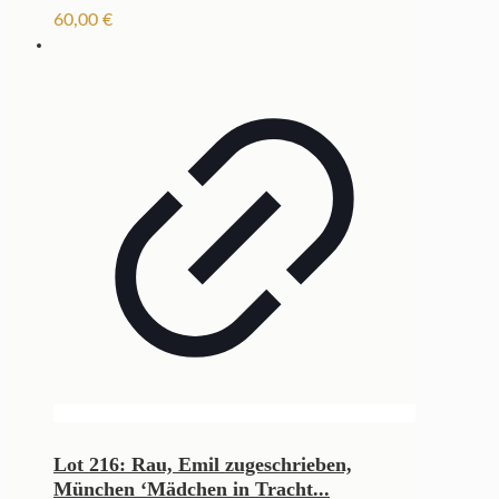
60,00
€
Lot 216: Rau, Emil zugeschrieben,
München ‘Mädchen in Tracht...