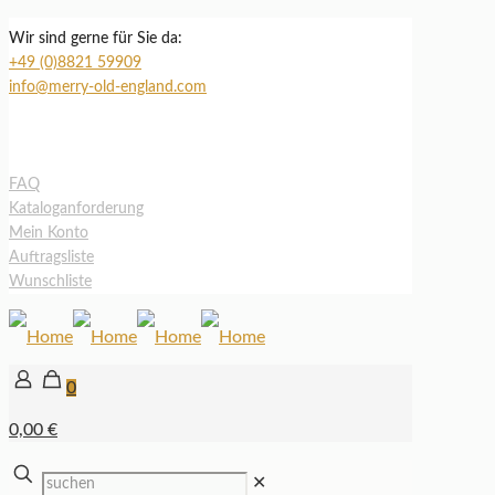
Wir sind gerne für Sie da:
+49 (0)8821 59909
info@merry-old-england.com
FAQ
Kataloganforderung
Mein Konto
Auftragsliste
Wunschliste
0
0,00 €
✕