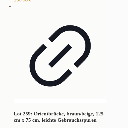
Lot 259: Orientbrücke, braun/beige, 125
cm x 75 cm, leichte Gebrauchsspuren