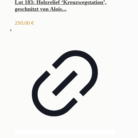
Lot 183: Holzrelief ‘Kreuzwegstation’,
geschnitzt von Alois...
250,00
€