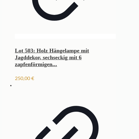
Lot 503: Holz Hängelampe mit
Jagddekor, sechseckig mit 6
zapfenförmigen...
250,00
€