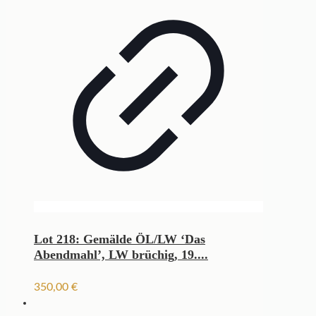
Lot 218: Gemälde ÖL/LW ‘Das
Abendmahl’, LW brüchig, 19....
350,00
€