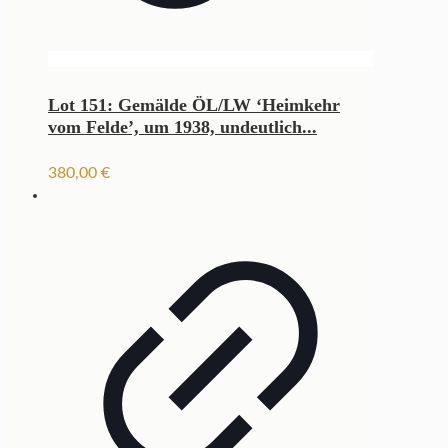
Lot 151: Gemälde ÖL/LW ‘Heimkehr
vom Felde’, um 1938, undeutlich...
380,00
€