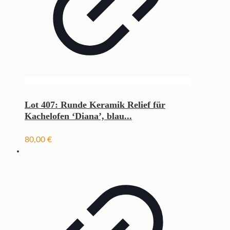
Lot 407: Runde Keramik Relief für
Kachelofen ‘Diana’, blau...
80,00
€