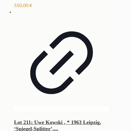
550,00
€
Lot 211: Uwe Kowski , * 1963 Leipzig,
‘Spiegel-Splitter’,...