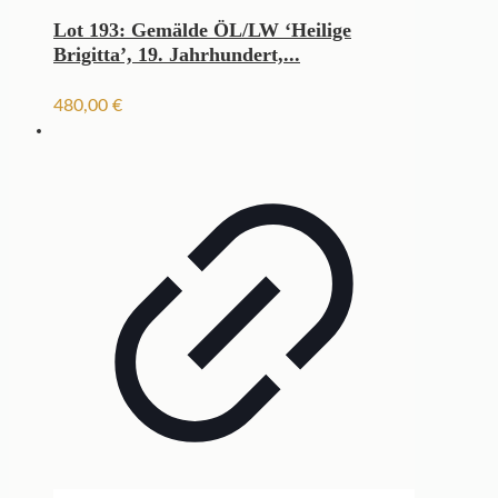
Lot 193: Gemälde ÖL/LW ‘Heilige
Brigitta’, 19. Jahrhundert,...
480,00
€