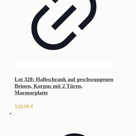
Lot 328: Halbschrank auf geschwungenen
Beinen, Korpus mit 2 Türen,
Marmorplatte
120,00
€