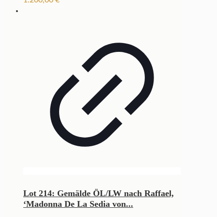
1.200,00
€
Lot 214: Gemälde ÖL/LW nach Raffael,
‘Madonna De La Sedia von...