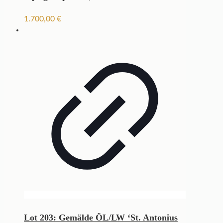
1.700,00
€
Lot 203: Gemälde ÖL/LW ‘St. Antonius