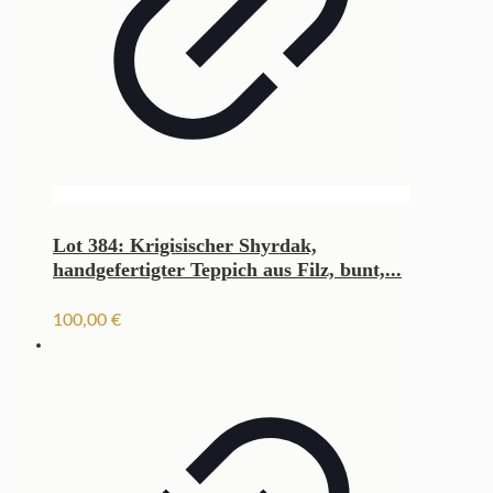
Lot 384: Krigisischer Shyrdak,
handgefertigter Teppich aus Filz, bunt,...
100,00
€