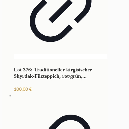
Lot 376: Traditioneller kirgisischer
Shyrdak-Filzteppich, rot/grün,...
100,00
€