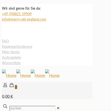
Wir sind gerne für Sie da:
+49 (0)8821 59909
info@merry-old-england.com
FAQ
Kataloganforderung
Mein Konto
Auftragsliste
Wunschliste
0
0,00 €
✕