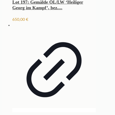
Lot 197: Gemälde ÖL/LW ‘Heiliger
Georg im Kampf’, bez....
650,00
€