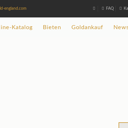
ld-england.com
FAQ
Ka
ine-Katalog
Bieten
Goldankauf
New
Auktionshaus und Antiquitätengeschäf
y Old England in Garmisch-Partenki
teigerungen mit ca. 1000 Positionen und 