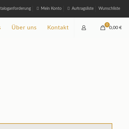
taloganforderung
Mein Konto
Auftragsliste
Wunschliste
0
s
Über uns
Kontakt
0,00 €
t
rchen
englischem Flair