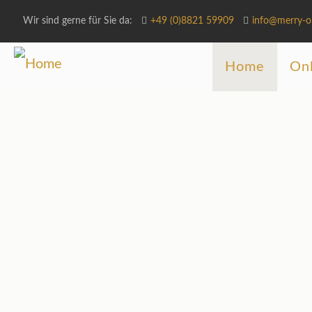
Wir sind gerne für Sie da:
+49 (0)8821 59909
info@merry-o
Home
Onl
Merr
Monatliche Vers