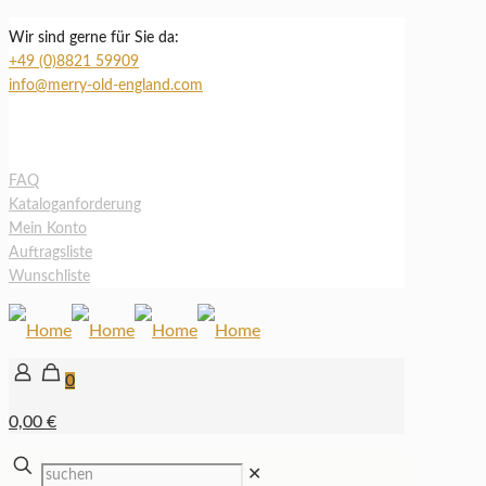
Wir sind gerne für Sie da:
+49 (0)8821 59909
info@merry-old-england.com
FAQ
Kataloganforderung
Mein Konto
Auftragsliste
Wunschliste
0
0,00 €
✕