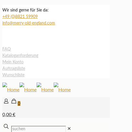
Wir sind gerne für Sie da:
+49 (0)8821 59909
info@merry-old-england.com
FAQ
Kataloganforderung
Mein Konto
Auftragsliste
Wunschliste
0
0,00 €
✕