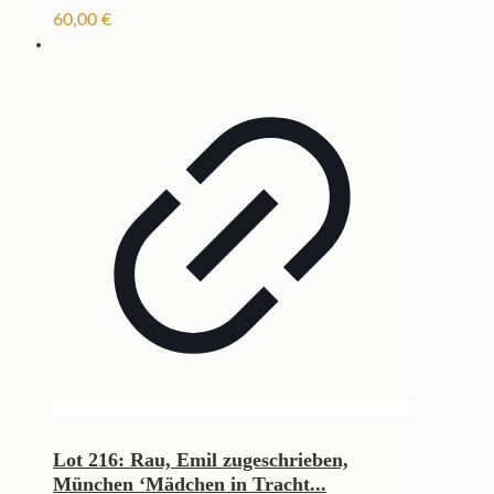
60,00
€
Lot 216: Rau, Emil zugeschrieben,
München ‘Mädchen in Tracht...