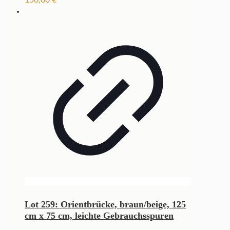
Lot 259: Orientbrücke, braun/beige, 125
cm x 75 cm, leichte Gebrauchsspuren