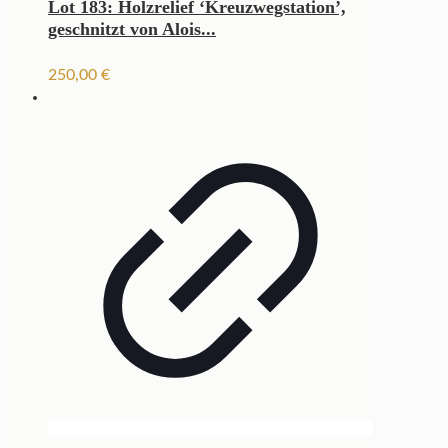
Lot 183: Holzrelief ‘Kreuzwegstation’,
geschnitzt von Alois...
250,00
€