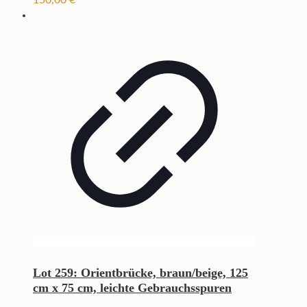
Lot 259: Orientbrücke, braun/beige, 125
cm x 75 cm, leichte Gebrauchsspuren