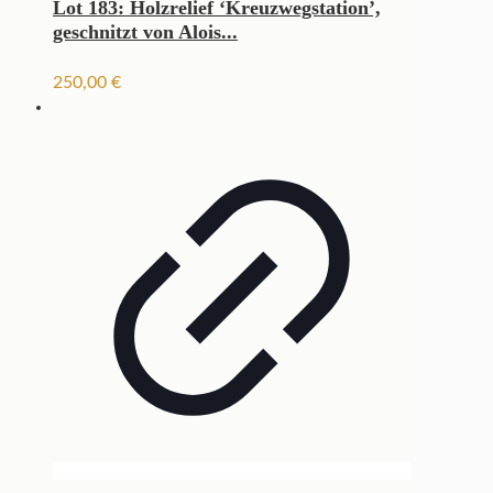
Lot 183: Holzrelief ‘Kreuzwegstation’,
geschnitzt von Alois...
250,00
€