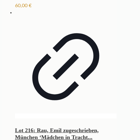
60,00
€
Lot 216: Rau, Emil zugeschrieben,
München ‘Mädchen in Tracht...