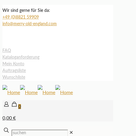
Wir sind gerne für Sie da:
+49 (0)8821 59909
info@merry-old-england.com
FAQ
Kataloganforderung
Mein Konto
Auftragsliste
Wunschliste
0
0,00 €
✕