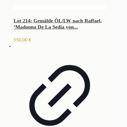
Lot 214: Gemälde ÖL/LW nach Raffael,
‘Madonna De La Sedia von...
550,00
€