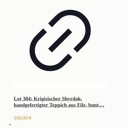
Lot 384: Krigisischer Shyrdak,
handgefertigter Teppich aus Filz, bunt,...
100,00
€