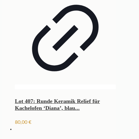
Lot 407: Runde Keramik Relief für
Kachelofen ‘Diana’, blau...
80,00
€