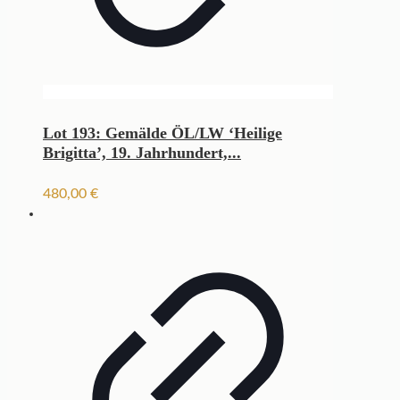
Lot 193: Gemälde ÖL/LW ‘Heilige
Brigitta’, 19. Jahrhundert,...
480,00
€