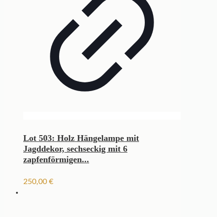
Lot 503: Holz Hängelampe mit
Jagddekor, sechseckig mit 6
zapfenförmigen...
250,00
€