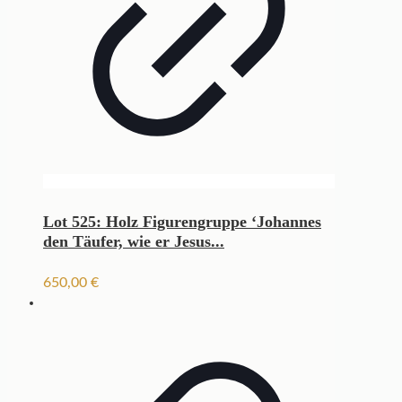
Lot 525: Holz Figurengruppe ‘Johannes
den Täufer, wie er Jesus...
650,00
€