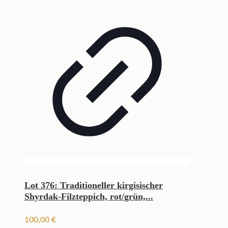
Lot 376: Traditioneller kirgisischer
Shyrdak-Filzteppich, rot/grün,...
100,00
€