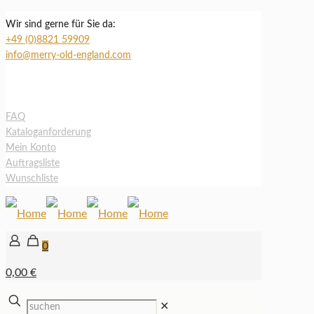
Wir sind gerne für Sie da:
+49 (0)8821 59909
info@merry-old-england.com
FAQ
Kataloganforderung
Mein Konto
Auftragsliste
Wunschliste
0
0,00 €
✕