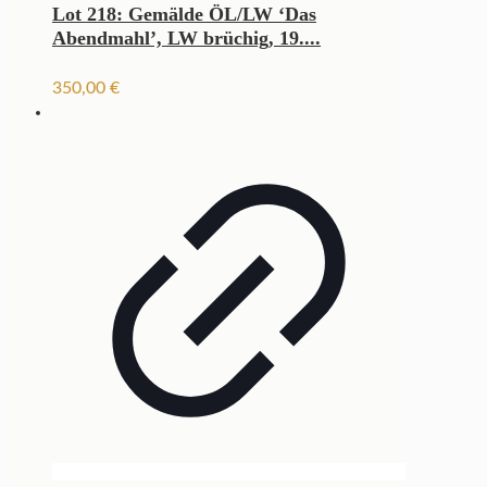
Lot 218: Gemälde ÖL/LW ‘Das
Abendmahl’, LW brüchig, 19....
350,00
€