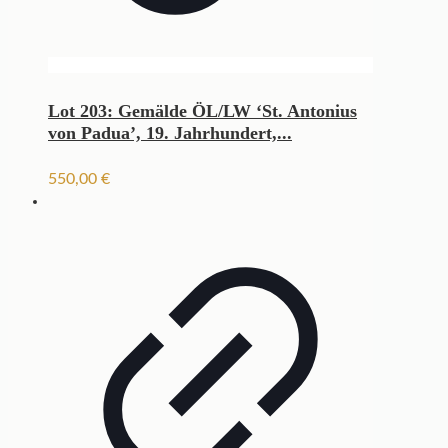
Lot 203: Gemälde ÖL/LW ‘St. Antonius
von Padua’, 19. Jahrhundert,...
550,00
€