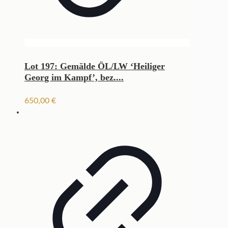
Lot 197: Gemälde ÖL/LW ‘Heiliger
Georg im Kampf’, bez....
650,00
€