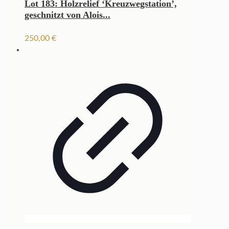
Lot 183: Holzrelief ‘Kreuzwegstation’,
geschnitzt von Alois...
250,00
€