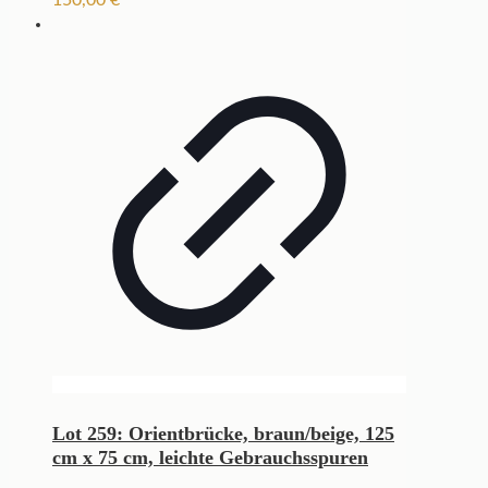
Lot 259: Orientbrücke, braun/beige, 125
cm x 75 cm, leichte Gebrauchsspuren