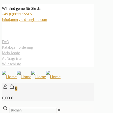
Wir sind gerne für Sie da:
+49 (0)8821 59909
info@merry-old-england.com
FAQ
Kataloganforderung
Mein Konto
Auftragsliste
Wunschliste
0
0,00 €
✕