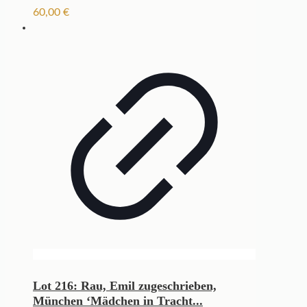
60,00
€
Lot 216: Rau, Emil zugeschrieben,
München ‘Mädchen in Tracht...