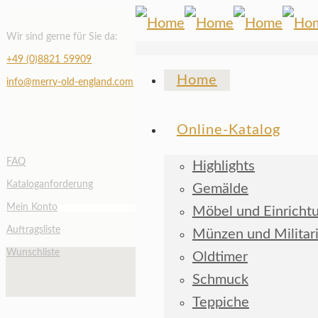
Wir sind gerne für Sie da:
+49 (0)8821 59909
Home
info@merry-old-england.com
Online-Katalog
FAQ
Highlights
Kataloganforderung
Gemälde
Mein Konto
Möbel und Einricht
Auftragsliste
Münzen und Militar
Wunschliste
Oldtimer
Schmuck
Teppiche