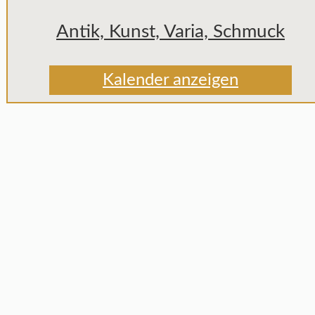
Antik, Kunst, Varia, Schmuck
Kalender anzeigen
Wir versteigern Schmuck,
Antiquitäten, Kunstgegen
wurden, können zum Tei