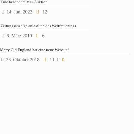
Eine besondere Mai-Auktion
14. Juni 2022
12
Zeitungsanzeige anlässlich des Weltfrauentags
8. März 2019
6
Merry Old England hat eine neue Website!
23. Oktober 2018
11
0
VORBESICHTIGUNG
Vorbesichtigung jeweils eine Woche vor der Antik-Kunst-
Versteigerung.
Bei Antikes und Kurioses nur am Auktionstag von 9.00 bis 16.00 Uhr.