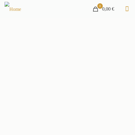
0
0,00 €
Auktionshaus und Antiquitätengeschäft
Merry Old England in Garmisch-Partenkirchen
Monatliche Versteigerungen mit ca. 1000 Positionen und englischem
Flair
NÄCHSTE AUKTION
13. August 2026,
13.00 Uhr