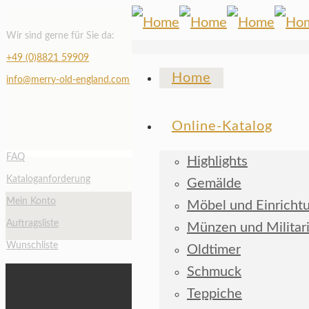
Wir sind gerne für Sie da:
+49 (0)8821 59909
Home
info@merry-old-england.com
Online-Katalog
FAQ
Highlights
Kataloganforderung
Gemälde
Mein Konto
Möbel und Einricht
Auftragsliste
Münzen und Militar
Wunschliste
Oldtimer
Schmuck
Teppiche