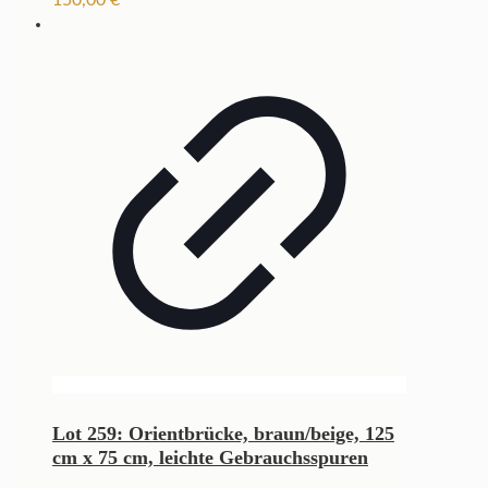
Lot 259: Orientbrücke, braun/beige, 125
cm x 75 cm, leichte Gebrauchsspuren