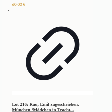
60,00
€
Lot 216: Rau, Emil zugeschrieben,
München ‘Mädchen in Tracht...