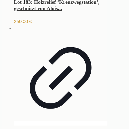
Lot 183: Holzrelief ‘Kreuzwegstation’,
geschnitzt von Alois...
250,00
€