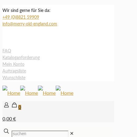
Wir sind gerne für Sie da:
+49 (0)8821 59909
info@merry-old-england.com
FAQ
Kataloganforderung
Mein Konto
Auftragsliste
Wunschliste
0
0,00 €
✕