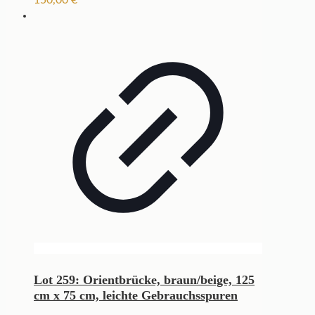
Lot 259: Orientbrücke, braun/beige, 125
cm x 75 cm, leichte Gebrauchsspuren