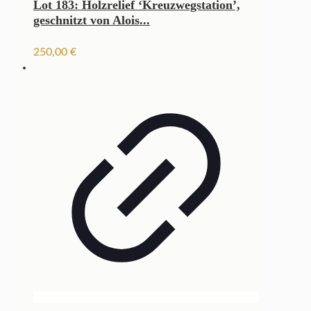
Lot 183: Holzrelief ‘Kreuzwegstation’,
geschnitzt von Alois...
250,00
€