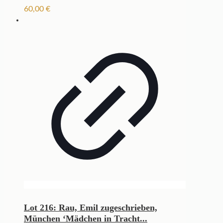
60,00
€
Lot 216: Rau, Emil zugeschrieben,
München ‘Mädchen in Tracht...