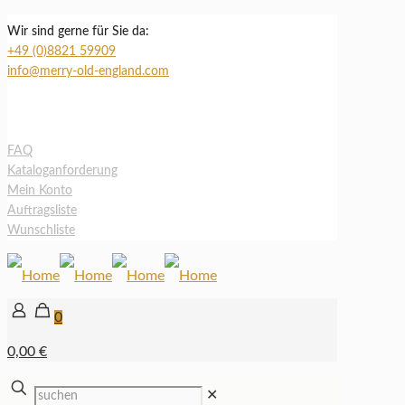
Wir sind gerne für Sie da:
+49 (0)8821 59909
info@merry-old-england.com
FAQ
Kataloganforderung
Mein Konto
Auftragsliste
Wunschliste
0
0,00 €
✕