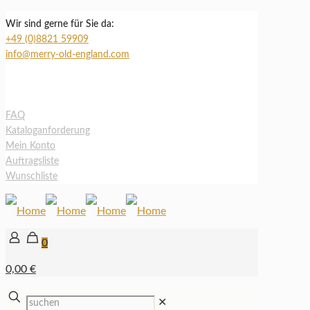
Wir sind gerne für Sie da:
+49 (0)8821 59909
info@merry-old-england.com
FAQ
Kataloganforderung
Mein Konto
Auftragsliste
Wunschliste
0
0,00 €
✕