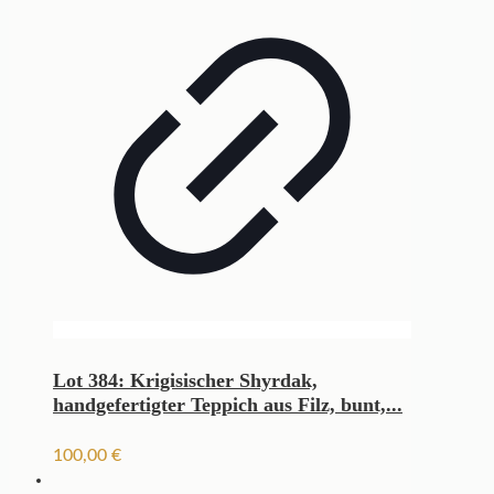
Lot 384: Krigisischer Shyrdak,
handgefertigter Teppich aus Filz, bunt,...
100,00
€