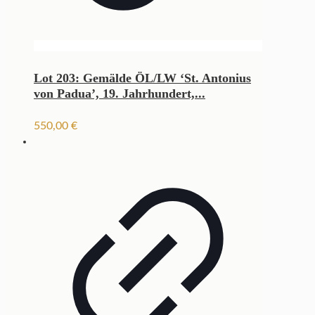
Lot 203: Gemälde ÖL/LW ‘St. Antonius
von Padua’, 19. Jahrhundert,...
550,00
€