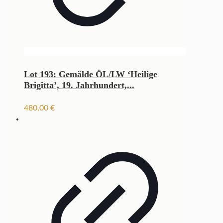
Lot 193: Gemälde ÖL/LW ‘Heilige
Brigitta’, 19. Jahrhundert,...
480,00
€