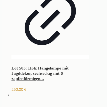
Lot 503: Holz Hängelampe mit
Jagddekor, sechseckig mit 6
zapfenförmigen...
250,00
€