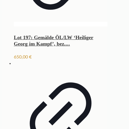
Lot 197: Gemälde ÖL/LW ‘Heiliger
Georg im Kampf’, bez....
650,00
€