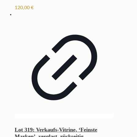
120,00
€
Lot 319: Verkaufs-Vitrine, ‘Feinste
Marken’, verglast, rückseitig...