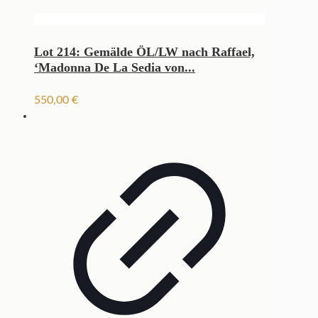
Lot 214: Gemälde ÖL/LW nach Raffael,
‘Madonna De La Sedia von...
550,00
€