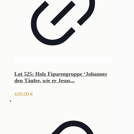
Lot 525: Holz Figurengruppe ‘Johannes
den Täufer, wie er Jesus...
650,00
€