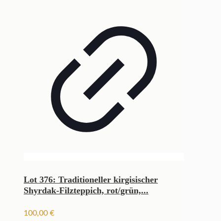
Lot 376: Traditioneller kirgisischer
Shyrdak-Filzteppich, rot/grün,...
100,00
€