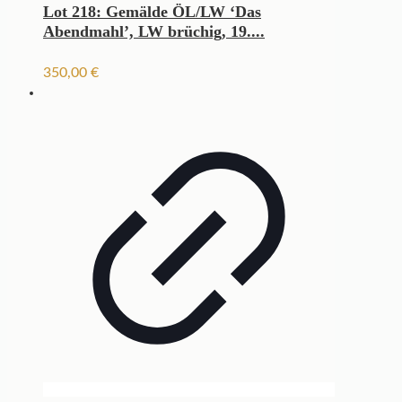
Lot 218: Gemälde ÖL/LW ‘Das
Abendmahl’, LW brüchig, 19....
350,00
€