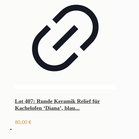
Lot 407: Runde Keramik Relief für
Kachelofen ‘Diana’, blau...
80,00
€