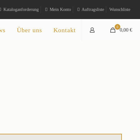
Kataloganforderung
Mein Konto
Auftragsliste
Wunschliste
0
ws
Über uns
Kontakt
0,00 €
t
rchen
englischem Flair