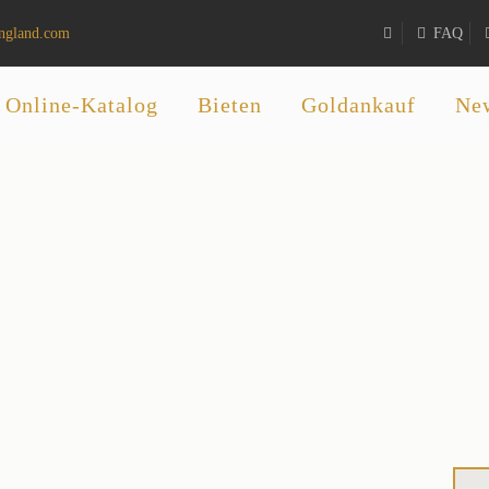
ngland.com
FAQ
Online-Katalog
Bieten
Goldankauf
Ne
Auktionshaus und Antiquitätengeschäf
y Old England in Garmisch-Partenki
teigerungen mit ca. 1000 Positionen und 