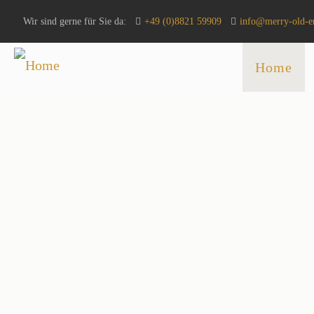
Wir sind gerne für Sie da:
+49 (0)8821 59909
info@merry-old-e
Home
Merr
Monatliche Vers