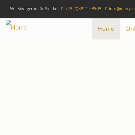
Wir sind gerne für Sie da:
+49 (0)8821 59909
info@merry-o
Home
Onl
Merr
Monatliche Vers