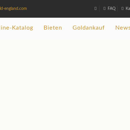
ld-england.com
FAQ
Ka
ine-Katalog
Bieten
Goldankauf
New
Auktionshaus und Antiquitätengeschäf
y Old England in Garmisch-Partenki
teigerungen mit ca. 1000 Positionen und 