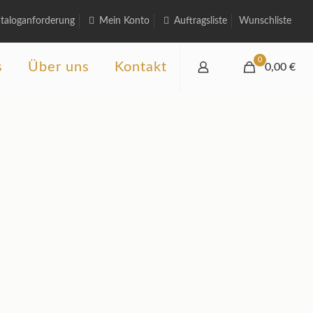
taloganforderung
Mein Konto
Auftragsliste
Wunschliste
0
s
Über uns
Kontakt
0,00 €
t
rchen
englischem Flair