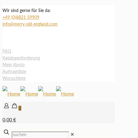
Wir sind gerne für Sie da:
+49 (0)8821 59909
info@merry-old-england.com
FAQ
Kataloganforderung
Mein Konto
Auftragsliste
Wunschliste
0
0,00 €
✕