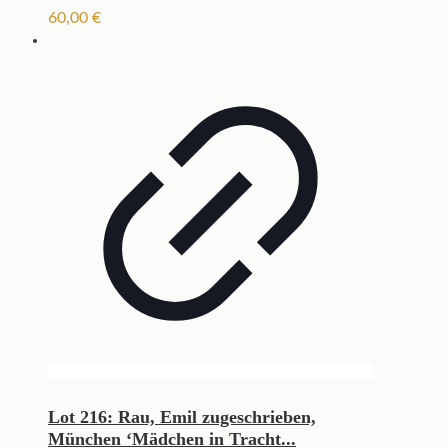
60,00
€
Lot 216: Rau, Emil zugeschrieben,
München ‘Mädchen in Tracht...