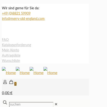
Wir sind gerne für Sie da:
+49 (0)8821 59909
info@merry-old-england.com
FAQ
Kataloganforderung
Mein Konto
Auftragsliste
Wunschliste
0
0,00 €
✕