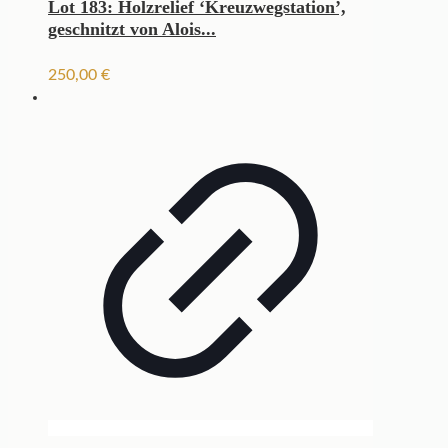
Lot 183: Holzrelief ‘Kreuzwegstation’,
geschnitzt von Alois...
250,00
€