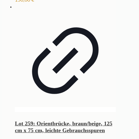
Lot 259: Orientbrücke, braun/beige, 125
cm x 75 cm, leichte Gebrauchsspuren