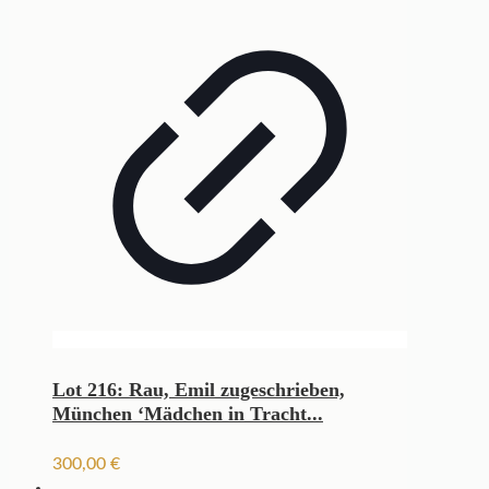
Lot 216: Rau, Emil zugeschrieben,
München ‘Mädchen in Tracht...
300,00
€