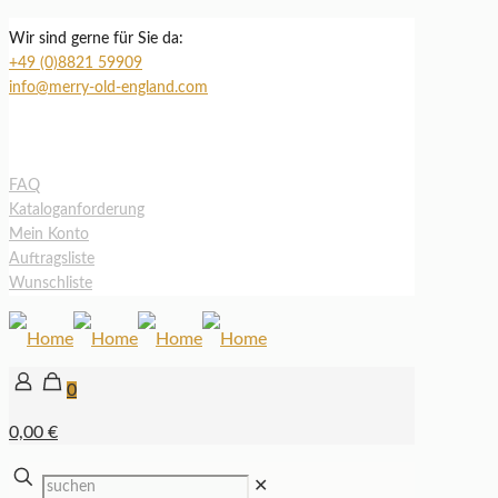
Wir sind gerne für Sie da:
+49 (0)8821 59909
info@merry-old-england.com
FAQ
Kataloganforderung
Mein Konto
Auftragsliste
Wunschliste
0
0,00 €
✕