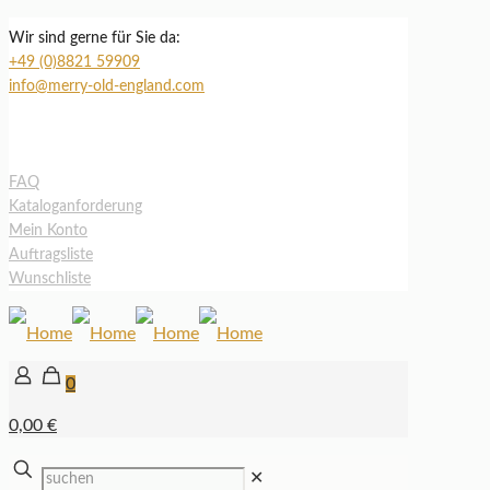
Wir sind gerne für Sie da:
+49 (0)8821 59909
info@merry-old-england.com
FAQ
Kataloganforderung
Mein Konto
Auftragsliste
Wunschliste
0
0,00 €
✕