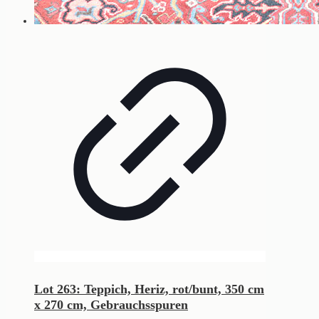
Lot 263: Teppich, Heriz, rot/bunt, 350 cm
x 270 cm, Gebrauchsspuren