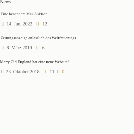
News
Eine besondere Mai-Auktion
14. Juni 2022
12
Zeitungsanzeige anlässlich des Weltfrauentags
8. März 2019
6
Merry Old England hat eine neue Website!
23. Oktober 2018
11
0
VORBESICHTIGUNG
Vorbesichtigung jeweils eine Woche vor der Antik-Kunst-
Versteigerung.