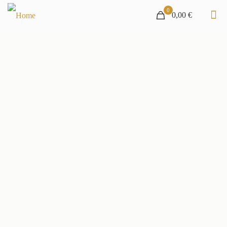
0
0,00 €
Auktionshaus und Antiquitätengeschäft
Merry Old England in Garmisch-Partenkirchen
Monatliche Versteigerungen mit ca. 1000 Positionen und englischem
Flair
NÄCHSTE AUKTION
13. August 2026,
13.00 Uhr