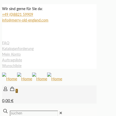
Wir sind gerne für Sie da:
+49 (0)8821 59909
info@merry-old-england.com
FAQ
Kataloganforderung
Mein Konto
Auftragsliste
Wunschliste
0
0,00 €
✕