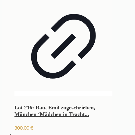
Lot 216: Rau, Emil zugeschrieben,
München ‘Mädchen in Tracht...
300,00
€