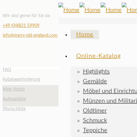
Wir sind gerne für Sie da:
+49 (0)8821 59909
Home
info@merry-old-england.com
Online-Katalog
FAQ
Highlights
Kataloganforderung
Gemälde
Mein Konto
Möbel und Einricht
Auftragsliste
Münzen und Militar
Wunschliste
Oldtimer
Schmuck
Teppiche