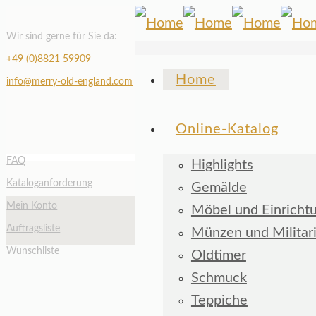
Wir sind gerne für Sie da:
+49 (0)8821 59909
Home
info@merry-old-england.com
Online-Katalog
FAQ
Highlights
Kataloganforderung
Gemälde
Mein Konto
Möbel und Einricht
Auftragsliste
Münzen und Militar
Wunschliste
Oldtimer
Schmuck
Teppiche