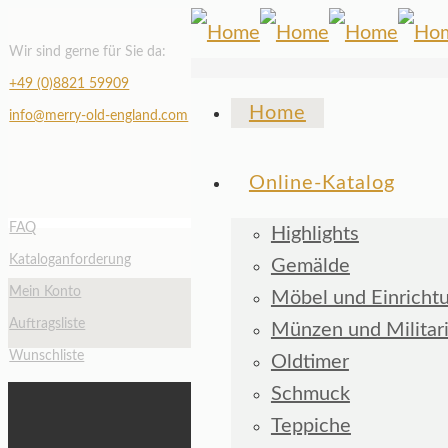
Wir sind gerne für Sie da:
+49 (0)8821 59909
Home
info@merry-old-england.com
Online-Katalog
FAQ
Highlights
Kataloganforderung
Gemälde
Mein Konto
Möbel und Einricht
Auftragsliste
Münzen und Militar
Wunschliste
Oldtimer
Schmuck
Teppiche