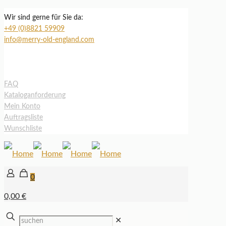
Wir sind gerne für Sie da:
+49 (0)8821 59909
info@merry-old-england.com
FAQ
Kataloganforderung
Mein Konto
Auftragsliste
Wunschliste
0
0,00 €
✕