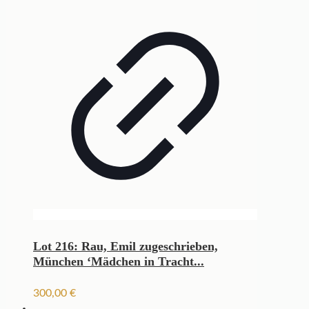
Lot 216: Rau, Emil zugeschrieben,
München ‘Mädchen in Tracht...
300,00
€