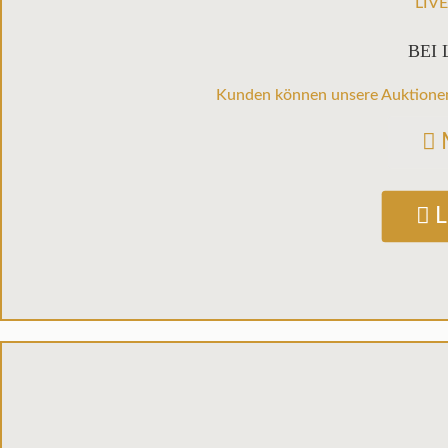
LIV
BEI 
Kunden können unsere Auktionen 
L