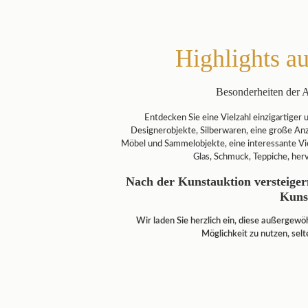
Highlights a
Besonderheiten der 
Entdecken Sie eine Vielzahl einzigartiger 
Designerobjekte, Silberwaren, eine große An
Möbel und Sammelobjekte, eine interessante Vie
Glas, Schmuck, Teppiche, her
Nach der Kunstauktion versteigern
Kuns
Wir laden Sie herzlich ein, diese außergewö
Möglichkeit zu nutzen, sel
Lot 525: Holz
Lot 518: Holzskulptur