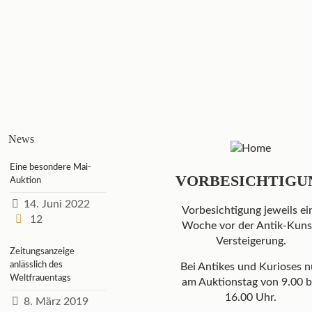
Lot 176: Gemälde
Lot 151: Gemälde
ÖL/LW ‘Die Heilige
ÖL/LW ‘Heimkehr
Anna lehrt Maria das
vom Felde’, um 1938,
Lesen’,...
undeutlich...
650,00
€
380,00
€
News
Eine besondere Mai-
VORBESICHTIGU
Auktion
14. Juni 2022
Vorbesichtigung jeweils ei
12
Woche vor der Antik-Kuns
Versteigerung.
Zeitungsanzeige
anlässlich des
Bei Antikes und Kurioses n
Weltfrauentags
am Auktionstag von 9.00 b
16.00 Uhr.
8. März 2019