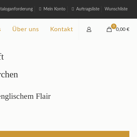
taloganforderung
Mein Konto
Auftragsliste
Wunschliste
0
s
Über uns
Kontakt
0,00 €
t
rchen
englischem Flair