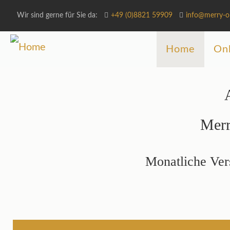
Wir sind gerne für Sie da:
+49 (0)8821 59909
info@merry-o
Home
Onl
Merr
Monatliche Vers