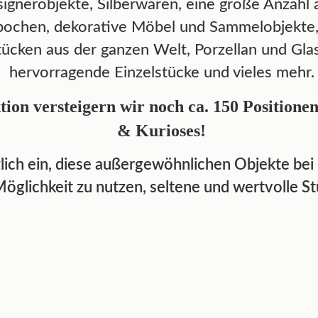
signerobjekte, Silberwaren, eine große Anzahl
ochen, dekorative Möbel und Sammelobjekte, 
tücken aus der ganzen Welt, Porzellan und Gla
hervorragende Einzelstücke und vieles mehr.
ion versteigern wir noch ca. 150 Positione
& Kurioses!
zlich ein, diese außergewöhnlichen Objekte bei
Möglichkeit zu nutzen, seltene und wertvolle S
: Prunktablett
Lot 523: Fontana A
n Porzellan mit
Tischlampe, Grande