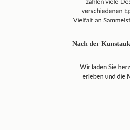
zählen viele De
verschiedenen Ep
Vielfalt an Sammels
Nach der Kunstaukt
Wir laden Sie her
erleben und die 
Lot 568: Meissen Tasse,
Lot 533
bemalt mit Affen-
Meisse