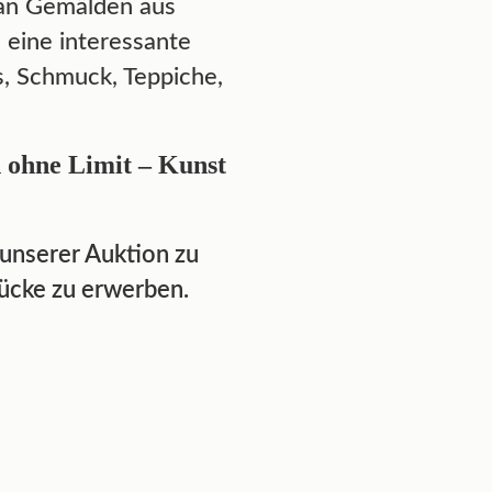
 an Gemälden aus
eine interessante
s, Schmuck, Teppiche,
n ohne Limit – Kunst
 unserer Auktion zu
tücke zu erwerben.
rte
Lot 509: Lüsterweiberl-
, ein
Hängelampe, Frauenfigur