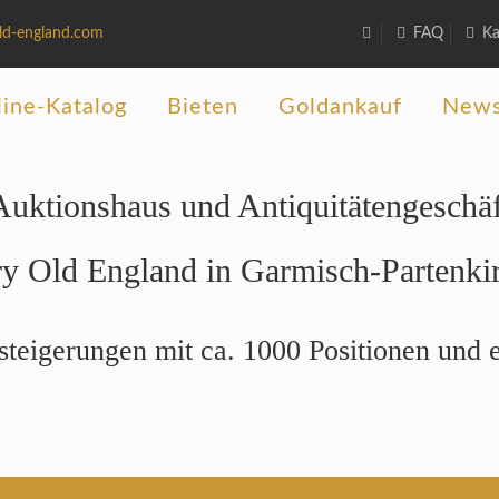
ld-england.com
FAQ
Ka
ine-Katalog
Bieten
Goldankauf
New
Auktionshaus und Antiquitätengeschäf
y Old England in Garmisch-Partenki
teigerungen mit ca. 1000 Positionen und 